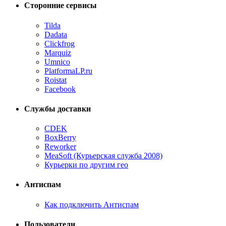
Сторонние сервисы
Tilda
Dadata
Clickfrog
Marquiz
Umnico
PlatformaLP.ru
Roistat
Facebook
Службы доставки
CDEK
BoxBerry
Reworker
MeaSoft (Курьерская служба 2008)
Курьерки по другим гео
Антиспам
Как подключить Антиспам
Пользователи