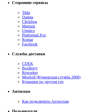
Сторонние сервисы
Tilda
Dadata
Clickfrog
Marquiz
Umnico
PlatformaLP.ru
Roistat
Facebook
Службы доставки
CDEK
BoxBerry
Reworker
MeaSoft (Курьерская служба 2008)
Курьерки по другим гео
Антиспам
Как подключить Антиспам
Пользователи