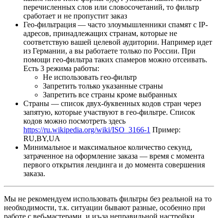
перечисленных слов или словосочетаний, то фильтр
сработает и не пропустит заказ
Гео-фильтрация — часто злоумышленники спамят с IP-
адресов, принадлежащих странам, которые не
соответствую вашей целевой аудитории. Например идет
из Германии, а вы работаете только по России. При
помощи гео-фильтра таких спамеров можно отсеивать.
Есть 3 режима работы:
Не использовать гео-фильтр
Запретить только указанные страны
Запретить все страны кроме выбранных
Страны — список двух-буквенных кодов стран через
запятую, которые участвуют в гео-фильтре. Список
кодов можно посмотреть здесь
https://ru.wikipedia.org/wiki/ISO_3166-1
Пример:
RU,BY,UA
Минимальное и максимальное количество секунд,
затраченное на оформление заказа — время с момента
первого открытия лендинга и до момента совершения
заказа.
Мы не рекомендуем использовать фильтры без реальной на то
необходимости, т.к. ситуации бывают разные, особенно при
работе с веб-мастерами, и из-за неправильной настройки