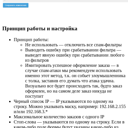
Принцип работы и настройка
Принцип работы:
Не использовать — отключить все спам-фильтры
Выводить ошибку при срабатывании фильтра —
выведет явную ошибку при срабатывании любого
из фильтров
Имитировать успешное оформление заказа — в
случае спам-атаки мы рекомендуем использовать
именно этот метод, т.к. он собьет злоумышленника
с толка, заставив его думать что атака удачна.
Визуально все будет происходить так, будто заказ
оформлен, но на самом деле заказ никуда не
поступит
Черный список IP — IP указываются по одному на
строку. Можно указывать маску, например: 192.168.2.155
и/или 192.168.3.*
Максимальное количество заказов с одного IP
Стоп-слова — указываются по одному на строку. Если в
каком-либо поле формы будут указаны какие-либо из