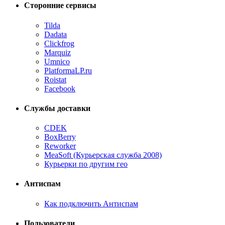
Сторонние сервисы
Tilda
Dadata
Clickfrog
Marquiz
Umnico
PlatformaLP.ru
Roistat
Facebook
Службы доставки
CDEK
BoxBerry
Reworker
MeaSoft (Курьерская служба 2008)
Курьерки по другим гео
Антиспам
Как подключить Антиспам
Пользователи