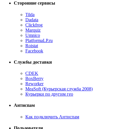
Сторонние сервисы
Tilda
Dadata
Clickfrog
Marquiz
Umnico
PlatformaLP.ru
Roistat
Facebook
Службы доставки
CDEK
BoxBerry
Reworker
MeaSoft (Курьерская служба 2008)
Курьерки по другим гео
Антиспам
Как подключить Антиспам
Пользователи